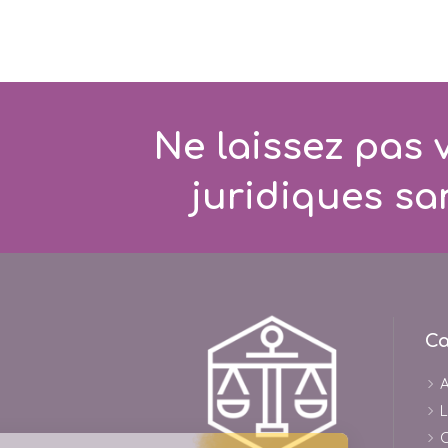
Ne laissez pas 
juridiques sa
Ca
A
L
C