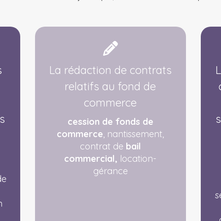
s
La rédaction de contrats
L
relatifs au fond de
commerce
s
s
cession de fonds de
commerce
, nantissement,
contrat de
bail
commercial,
location-
e
gérance
de
s
n