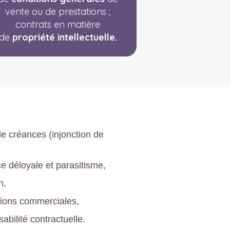
vente ou de prestations ;
contrats en matière
de
propriété intellectuelle.
e créances (injonction de
 déloyale et parasitisme,
n,
tions commerciales,
abilité contractuelle.