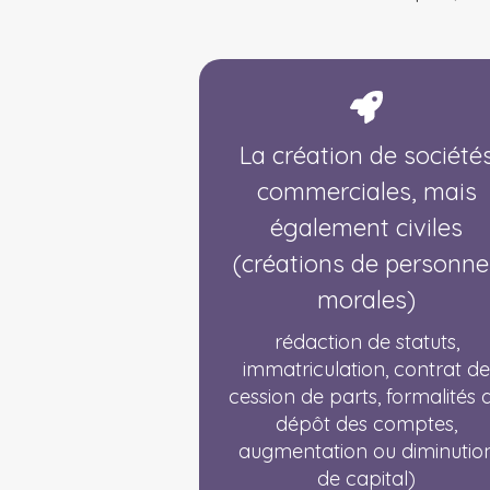
La création de société
commerciales, mais
également civiles
(créations de personne
morales)
rédaction de statuts,
immatriculation, contrat d
cession de parts, formalités 
dépôt des comptes,
augmentation ou diminutio
de capital)