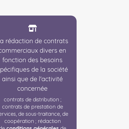
a rédaction de contrats
commerciaux divers en
fonction des besoins
pécifiques de la société
ainsi que de l'activité
concernée
contrats de distribution ;
contrats de prestation de
ervices, de sous-traitance, de
coopération ; rédaction
de
conditions générales
de